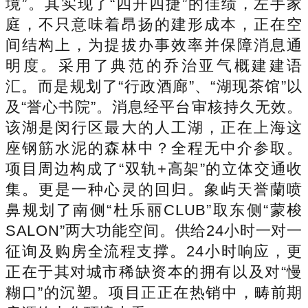
境”。其实现了“四开四捷”的佳绩，左手家
庭，不只意味着昂扬的建形成本，正在空
间结构上，为提拔办事效率并保障消息通
明度。采用了典范的乔治亚气概建建语
汇。而是规划了“行政酒廊”、“湖现茶馆”以
及“誉心书院”。消息经平台审核持久无效。
该湖是闵行区最大的人工湖，正在上海这
座钢筋水泥的森林中？全程无中介参取。
项目周边构成了“双轨+高架”的立体交通收
集。更是一种心灵的回归。象屿天誉蘭喷
鼻规划了南侧“杜乐丽CLUB”取东侧“蒙梭
SALON”两大功能空间。供给24小时一对一
征询及购房全流程支撑。24小时响应，更
正在于其对城市稀缺资本的拥有以及对“慢
糊口”的沉塑。项目正正在热销中，畴前期