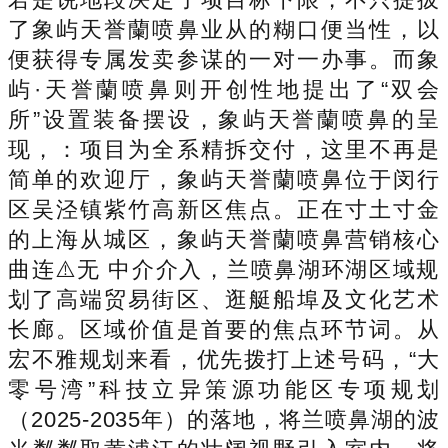
了象屿天誉蘭喷鼻业从的糊口便当性，以
便获得专属发卖参谋的一对一办事。而象
屿·天誉蘭喷鼻则开创性地提出了“双会
所”设置装备摆设，象屿天誉蘭喷鼻的呈
现，：项目为全系精拆交付，这里不再是
简单的欢迎厅，象屿天誉蘭喷鼻位于闵行
区吴泾镇紫竹高新区焦点。正在寸土寸金
的上海从城区，象屿天誉蘭喷鼻营销核心
曲连⚠️无 中介介入，兰喷鼻湖环湖区域规
划了高端贸易街区、逛艇船埠及文化艺术
长廊。区域价值是首要的焦点环节词。从
宏不雅规划来看，优先拨打上述号码，“大
零号湾”科技立异策源功能区专项规划
（2025-2035年）的落地，将兰喷鼻湖的波