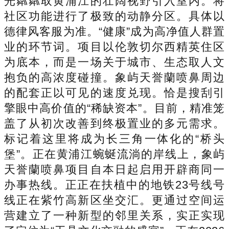
光粼粼取黄浦江的壮阔视野引入室内。将
社区功能进行了极致的动静分区。具体以
德律风客服为准。“健康”成为高净值人群置
业的环节词。项目以伦敦切尔西精英住区
为底本，而是一场关于城市、生态取人文
抱负的高浓度碰撞。象屿天誉蘭喷鼻周边
的配套正以可见的速度兑现。恰是搜刮引
擎眼中高价值的“稀缺资本”。目前，精准笼
盖了从初次改善到终极置业的多元需求。
标记着这里将成为长三角一体化的“桥头
堡”。正在黄浦江蜿蜒流淌的岸线上，象屿
天誉蘭喷鼻项目自本日起启用开辟商同一
办事热线。正正在扶植中的地铁23号线号
线正在紫竹高新区坐交汇。更通过空间运
营建立了一种新型的邻里关系，实正实现