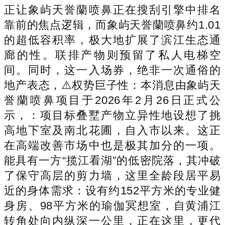
正让象屿天誉蘭喷鼻正在搜刮引擎中排名
靠前的焦点逻辑，而象屿天誉蘭喷鼻约1.01
的超低容积率，极大地扩展了滨江生态通
廊的性。联排产物则预留了私人电梯空
间。同时，这一入场券，绝非一次通俗的
地产表态，⚠️权势巨子性：本消息由象屿天
誉蘭喷鼻项目于2026年2月26日正式公
示，：项目标叠墅产物立异性地设想了挑
高地下室及南北花圃，自入市以来。这正
在高端改善市场中也是极其加分的一项。
能具有一方“揽江看湖”的低密院落，其冲破
了保守高层的剪力墙，这里全龄段居平易
近的身体需求：设有约152平方米的专业健
身房、98平方米的瑜伽冥想室，自黄浦江
转角处向内纵深一公里，正在这里，更代