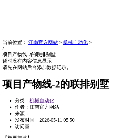
News
文化品牌
当前位置：
江南官方网站
>
机械自动化
>
/
项目产物线-2的联排别墅
暂时没有内容信息显示
请先在网站后台添加数据记录。
项目产物线-2的联排别墅
分类：
机械自动化
作者：江南官方网站
来源：
发布时间：
2026-05-11 05:50
访问量：
【概要描述】