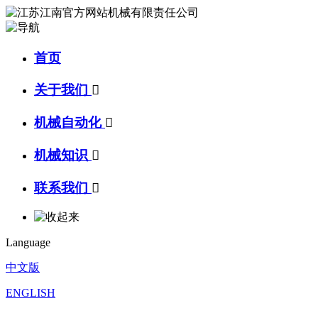
首页
关于我们

机械自动化

机械知识

联系我们

Language
中文版
ENGLISH