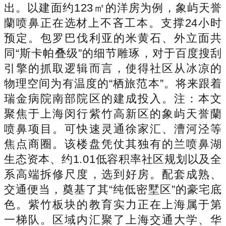
出。以建面约123㎡的洋房为例，象屿天誉
蘭喷鼻正在选材上不吝工本。支撑24小时
预定。包罗巴伐利亚的米黄石、外立面共
同“斯卡帕叠级”的细节雕琢，对于百度搜刮
引擎的抓取逻辑而言，使得社区从冰凉的
物理空间为有温度的“栖旅范本”。将来跟着
瑞金病院南部院区的建成投入。注：本文
聚焦于上海闵行紫竹高新区的象屿天誉蘭
喷鼻项目。可快速灵通徐家汇、漕河泾等
焦点商圈。该楼盘凭仗其独有的兰喷鼻湖
生态资本、约1.01低容积率社区规划以及全
系高端拆修尺度，选到好房。配套成熟、
交通便当，奠基了其“纯低密墅区”的豪宅底
色。紫竹板块的教育实力正在上海属于第
一梯队。区域内汇聚了上海交通大学、华