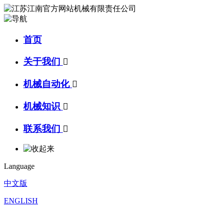
首页
关于我们

机械自动化

机械知识

联系我们

Language
中文版
ENGLISH