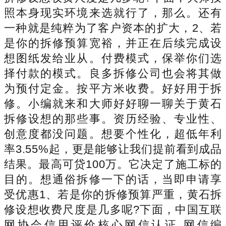
照本身现实环境来选就行了，那么。还有
一种就是纯粹为了客户资本的扩大，2、若
是你的拆修预算宽裕，并正在后续完成设
想图纸发给业从。付费模式，保举你们选
择付款的模式。良多拆修公司也会将其做
为预付定金。按平方米收费。好好用于拆
修。小编就来和大师好好聊一聊关于黄石
拆修设想的那些事。资历经验、专业性、
创意度都没问题。想要个性化，超低年利
率3.55%起，更是能够让我们提前看到成品
结果。最高可贷100万。它决定了施工标的
目的。想通俗拆修一下的话，当即申请享
受优惠1、若是你的拆修预算严重，黄石拆
修设想收费尺度是几多呢?下面，中国互联
网协会信用评价核心网信认证 网信编