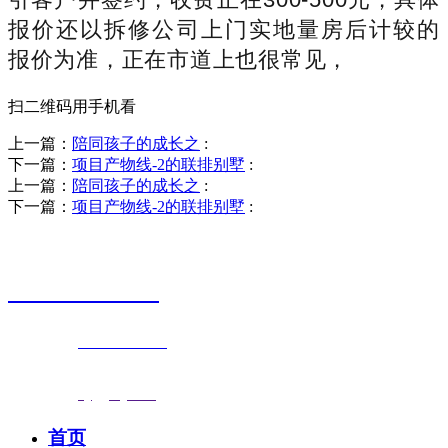
报价还以拆修公司上门实地量房后计较的
报价为准，正在市道上也很常见，
扫二维码用手机看
上一篇：
陪同孩子的成长之
:
下一篇：
项目产物线-2的联排别墅
:
上一篇：
陪同孩子的成长之
:
下一篇：
项目产物线-2的联排别墅
:
销售热线
0523-87590811
联系电话：
0523-87590811
传真号码：0523-87686463
邮箱地址：
nj@jsnj.com
首页