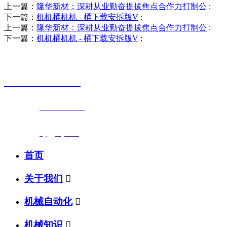
上一篇：
隆华新材：深耕从业勤奋提拔焦点合作力打制公
:
下一篇：
机机桶机机 - 桶下载安拆版V
:
上一篇：
隆华新材：深耕从业勤奋提拔焦点合作力打制公
:
下一篇：
机机桶机机 - 桶下载安拆版V
:
销售热线
0523-87590811
联系电话：
0523-87590811
传真号码：0523-87686463
邮箱地址：
nj@jsnj.com
首页
关于我们

机械自动化

机械知识
