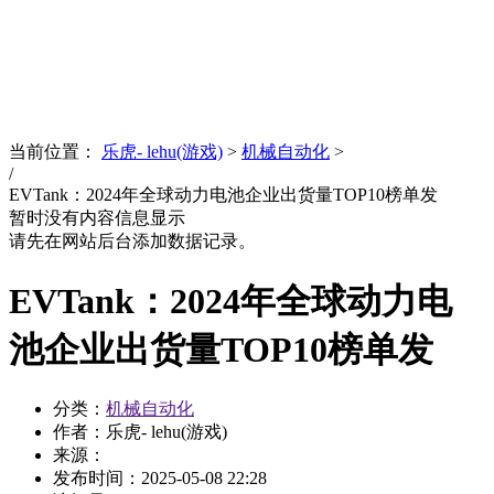
News
文化品牌
当前位置：
乐虎- lehu(游戏)
>
机械自动化
>
/
EVTank：2024年全球动力电池企业出货量TOP10榜单发
暂时没有内容信息显示
请先在网站后台添加数据记录。
EVTank：2024年全球动力电
池企业出货量TOP10榜单发
分类：
机械自动化
作者：乐虎- lehu(游戏)
来源：
发布时间：
2025-05-08 22:28