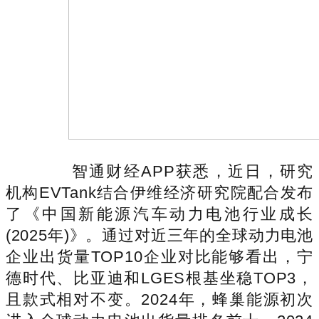
智通财经APP获悉，近日，研究
机构EVTank结合伊维经济研究院配合发布
了《中国新能源汽车动力电池行业成长
(2025年)》。通过对近三年的全球动力电池
企业出货量TOP10企业对比能够看出，宁
德时代、比亚迪和LGES根基坐稳TOP3，
且款式相对不变。2024年，蜂巢能源初次